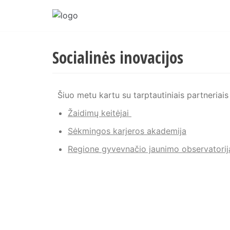
Skip
to
content
Socialinės inovacijos
Šiuo metu kartu su tarptautiniais partneriai
Žaidimų keitėjai
Sėkmingos karjeros akademija
Regione gyvevnačio jaunimo observatorij